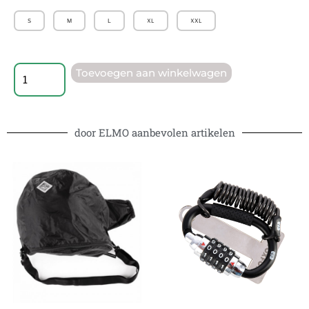
S
M
L
XL
XXL
Toevoegen aan winkelwagen
door ELMO aanbevolen artikelen