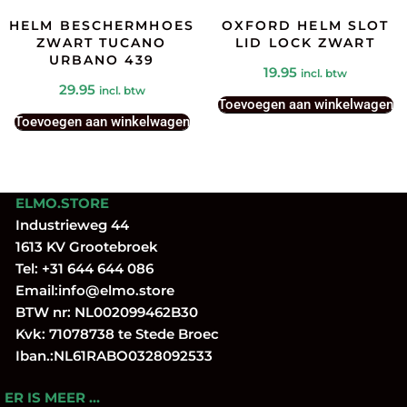
HELM BESCHERMHOES
OXFORD HELM SLOT
ZWART TUCANO
LID LOCK ZWART
URBANO 439
19.95
incl. btw
29.95
incl. btw
Toevoegen aan winkelwagen
Toevoegen aan winkelwagen
ELMO.STORE
Industrieweg 44
1613 KV Grootebroek
Tel:
+31 644 644 086
Email:
info@elmo.store
BTW nr: NL002099462B30
Kvk: 71078738 te Stede Broec
Iban.:NL61RABO0328092533
ER IS MEER …