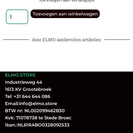
Toevoegen aan winkelwagen
door ELMO aanbevolen artikelen
ELMO.STORE
Industrieweg 44
1613 KV Grootebroek
Tel:
+31 644 644 086
Email:
info@elmo.store
BTW nr: NL002099462B30
Kvk: 71078738 te Stede Broec
Iban.:NL61RABO0328092533