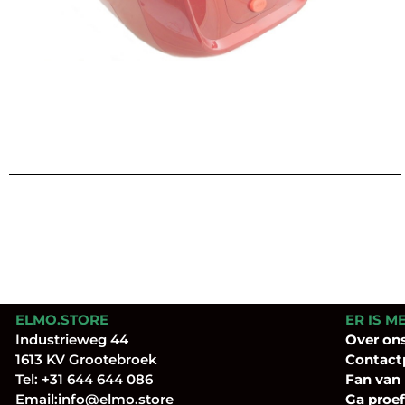
ELMO.STORE
ER IS M
Industrieweg 44
Over
on
1613 KV Grootebroek
Contact
Tel:
+31 644 644 086
Fan
van
Email:
info@elmo.store
Ga proef