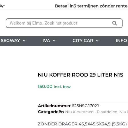
5,-
Betaal in3 termijnen zónder rente
SEGWAY
IVA
CITY CAR
INFO
NIU KOFFER ROOD 29 LITER N1S
150.00
incl. btw
Artikelnummer
625NSGJ702J
Categorieën
,
Niu Kleurdelen - Plaatdelen
Niu 
ZONDER DRAGER 45,5X45,5X34,5 (5,3KG)