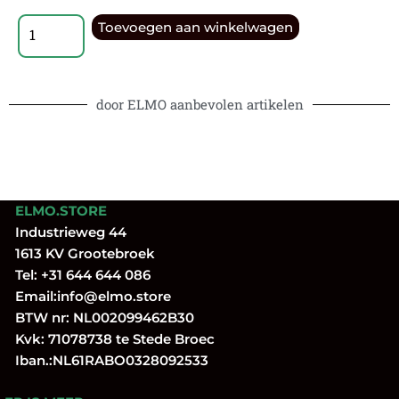
Toevoegen aan winkelwagen
door ELMO aanbevolen artikelen
ELMO.STORE
Industrieweg 44
1613 KV Grootebroek
Tel:
+31 644 644 086
Email:
info@elmo.store
BTW nr: NL002099462B30
Kvk: 71078738 te Stede Broec
Iban.:NL61RABO0328092533