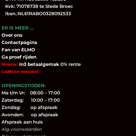
Kvk: 71078738 te Stede Broec
Iban.:NL61RABO0328092533
ER IS MEER …
Over
ons
Contactpagina
Fan
van ELMO
Ga proef rijden
Nieuw:
In3 betaalgemak
0% rente
Laatste nieuws!
OPENINGSTIJDEN:
Ma t/m Vr: 08:00 – 17:00
Zaterdag: 10:00 – 17:00
Zondag: op afspraak
Avonden: op afspraak
Afspraak aan huis
Alg.voorwaarden