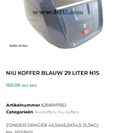
NIU KOFFER BLAUW 29 LITER N1S
150.00
incl. btw
Artikelnummer
625N1H705J
Categorieën
,
Niu Koffers
Niu Koffers
ZONDER DRAGER 45,5X45,5X34,5 (5,3KG)
M+, N1S/NQi