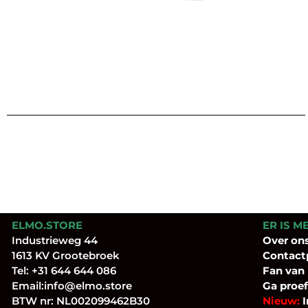
ELMO.STORE
ER IS M
Industrieweg 44
Over
on
1613 KV Grootebroek
Contact
Tel:
+31 644 644 086
Fan
van
Email:
info@elmo.store
Ga proef
BTW nr: NL002099462B30
Nieuw:
I