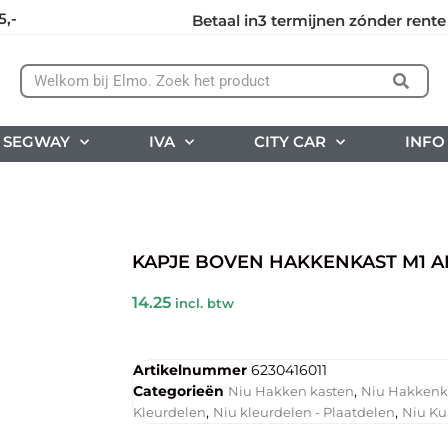
5,-
Betaal in3 termijnen zónder rente
SEGWAY
IVA
CITY CAR
INFO
KAPJE BOVEN HAKKENKAST M1 A
14.25
incl. btw
Artikelnummer
6230416011
Categorieën
,
Niu Hakken kasten
Niu Hakkenk
,
,
Kleurdelen
Niu kleurdelen - Plaatdelen
Niu Ku