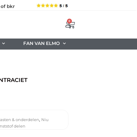
 of bkr
0
FAN VAN ELMO
NTRACIET
,
asten & onderdelen
Niu
nststof delen