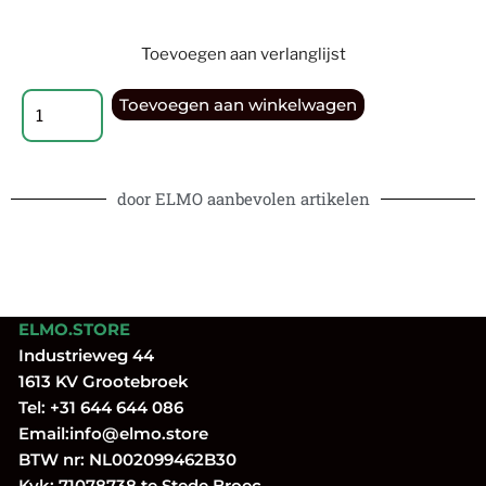
Toevoegen aan verlanglijst
Toevoegen aan winkelwagen
door ELMO aanbevolen artikelen
ELMO.STORE
Industrieweg 44
1613 KV Grootebroek
Tel:
+31 644 644 086
Email:
info@elmo.store
BTW nr: NL002099462B30
Kvk: 71078738 te Stede Broec