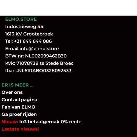
ELMO.STORE
Industrieweg 44
1613 KV Grootebroek
Tel:
+31 644 644 086
Email:
info@elmo.store
BTW nr: NL002099462B30
Kvk: 71078738 te Stede Broec
Iban.:NL61RABO0328092533
ER IS MEER …
Over
ons
Contactpagina
Fan
van ELMO
Ga proef rijden
Nieuw:
In3 betaalgemak
0% rente
Laatste nieuws!