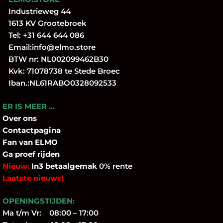
Industrieweg 44
1613 KV Grootebroek
Tel:
+31 644 644 086
Email:
info@elmo.store
BTW nr: NL002099462B30
Kvk: 71078738 te Stede Broec
Iban.:NL61RABO0328092533
ER IS MEER …
Over
ons
Contactpagina
Fan
van ELMO
Ga proef rijden
Nieuw:
In3 betaalgemak
0% rente
Laatste nieuws!
OPENINGSTIJDEN:
Ma t/m Vr: 08:00 – 17:00