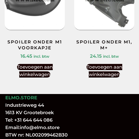
SPOILER ONDER M1
SPOILER ONDER M1,
VOORKAPJE
M+
16.45
24.15
incl. btw
incl. btw
Toevoegen aan
Toevoegen aan
winkelwagen
winkelwagen
ELMO.STORE
Industrieweg 44
1613 KV Grootebroek
Tel:
+31 644 644 086
Email:
info@elmo.store
BTW nr: NL002099462B30