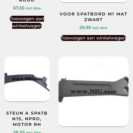
ROOD
67.65
incl. btw
VOOR SPATBORD M1 MAT
Toevoegen aan
ZWART
winkelwagen
39.95
incl. btw
Toevoegen aan winkelwagen
STEUN A SPATB
N1S, NPRO,
MOTOR RH
28.55
incl. btw