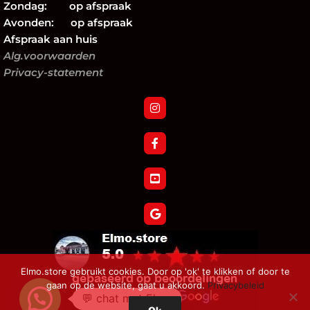
Zondag: op afspraak
Avonden: op afspraak
Afspraak aan huis
Alg.voorwaarden
Privacy-statement
Elmo.store gebruikt cookies. Door op 'ok' te klikken of door te
gaan op de website, gaat u akkoord.
Privacybeleid
💬 chat met Elmo