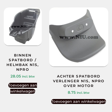
BINNEN
SPATBORD /
HELMBAK N1S,
NPRO
28.05
ACHTER SPATBORD
incl. btw
VERLENGER N1S, NPRO
Toevoegen aan
OVER MOTOR
winkelwagen
8.75
incl. btw
Toevoegen aan winkelwagen