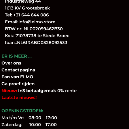
Industrieweg 44
1613 KV Grootebroek
Tel:
+31 644 644 086
Email:
info@elmo.store
BTW nr: NL002099462B30
Kvk: 71078738 te Stede Broec
Iban.:NL61RABO0328092533
ER IS MEER …
Over
ons
Contactpagina
Fan
van ELMO
Ga proef rijden
Nieuw:
In3 betaalgemak
0% rente
Laatste nieuws!
OPENINGSTIJDEN:
Ma t/m Vr: 08:00 – 17:00
Zaterdag: 10:00 – 17:00