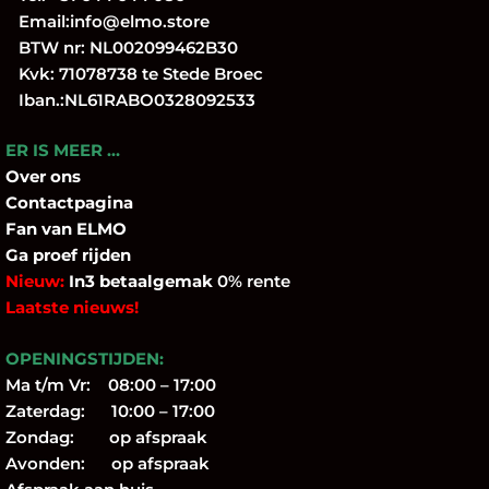
Email:
info@elmo.store
BTW nr: NL002099462B30
Kvk: 71078738 te Stede Broec
Iban.:NL61RABO0328092533
ER IS MEER …
Over
ons
Contactpagina
Fan
van ELMO
Ga proef rijden
Nieuw:
In3 betaalgemak
0% rente
Laatste nieuws!
OPENINGSTIJDEN:
Ma t/m Vr: 08:00 – 17:00
Zaterdag: 10:00 – 17:00
Zondag: op afspraak
Avonden: op afspraak