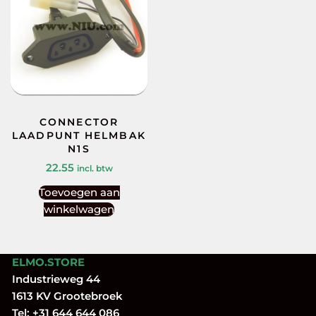
CONNECTOR
LAADPUNT HELMBAK
N1S
22.55
incl. btw
Toevoegen aan
winkelwagen
ELMO.STORE
Industrieweg 44
1613 KV Grootebroek
Tel:
+31 644 644 086