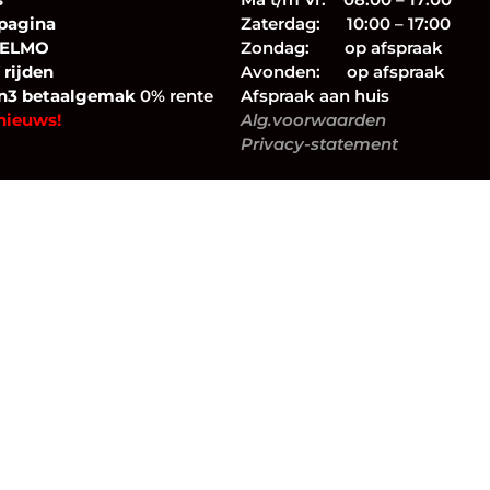
pagina
Zaterdag: 10:00 – 17:00
 ELMO
Zondag: op afspraak
 rijden
Avonden: op afspraak
n3 betaalgemak
0% rente
Afspraak aan huis
nieuws!
Alg.voorwaarden
Privacy-statement
Verzoek tot herroeping bestelling