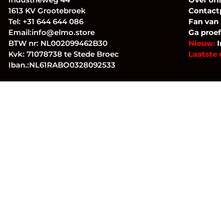
1613 KV Grootebroek
Contact
Tel:
+31 644 644 086
Fan
van
Email:
info@elmo.store
Ga proef
BTW nr: NL002099462B30
Nieuw:
I
Kvk: 71078738 te Stede Broec
Laatste 
Iban.:NL61RABO0328092533