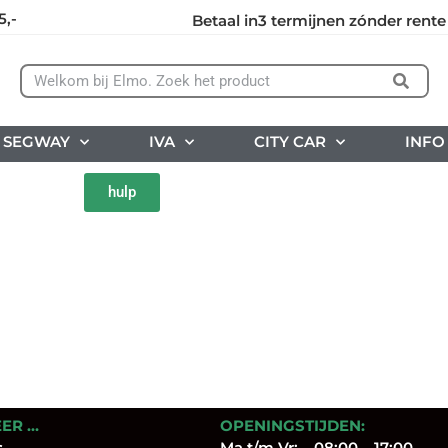
5,-
Betaal in3 termijnen zónder rente
SEGWAY
IVA
CITY CAR
INFO
hulp
EER …
OPENINGSTIJDEN:
s
Ma t/m Vr: 08:00 – 17:00