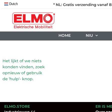
Dutch
* NL: Gratis verzending vanaf 8
HOME
NIU
Het lijkt of we niets
konden vinden, zoek
opnieuw of gebruik
de 'hulp'- knop.
ELMO.STORE
ER IS M
Industrieweg 44
Over
on