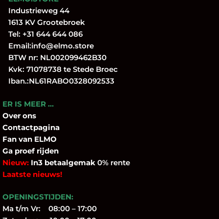
Industrieweg 44
1613 KV Grootebroek
Tel:
+31 644 644 086
Email:
info@elmo.store
BTW nr: NL002099462B30
Kvk: 71078738 te Stede Broec
Iban.:NL61RABO0328092533
ER IS MEER …
Over
ons
Contactpagina
Fan
van ELMO
Ga proef rijden
Nieuw:
In3 betaalgemak
0% rente
Laatste nieuws!
OPENINGSTIJDEN:
Ma t/m Vr: 08:00 – 17:00