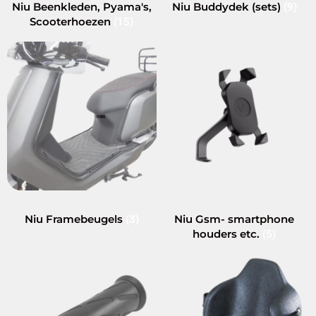
Niu Beenkleden, Pyama's,
Niu Buddydek (sets)
(9)
Scooterhoezen
(15)
Niu Framebeugels
Niu Gsm- smartphone
(3)
houders etc.
(5)