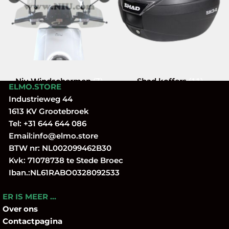
Niu Windschermen
Shad koffers
(7)
(11)
ELMO.STORE
Industrieweg 44
1613 KV Grootebroek
Tel:
+31 644 644 086
Email:
info@elmo.store
BTW nr: NL002099462B30
Kvk: 71078738 te Stede Broec
Iban.:NL61RABO0328092533
ER IS MEER …
Over
ons
Contactpagina