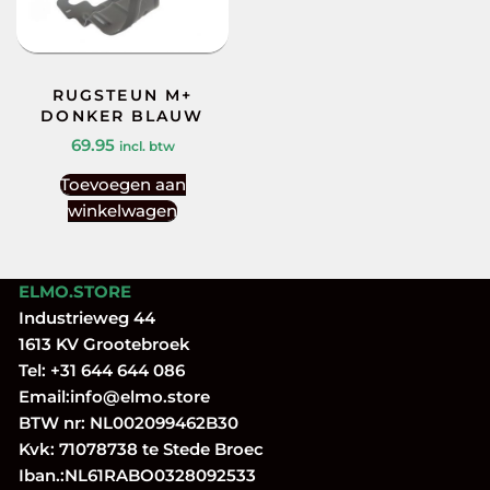
RUGSTEUN M+
DONKER BLAUW
69.95
incl. btw
Toevoegen aan
winkelwagen
ELMO.STORE
Industrieweg 44
1613 KV Grootebroek
Tel:
+31 644 644 086
Email:
info@elmo.store
BTW nr: NL002099462B30
Kvk: 71078738 te Stede Broec
Iban.:NL61RABO0328092533