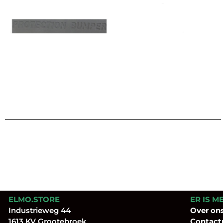
ELMO.STORE
ER IS M
Industrieweg 44
Over
on
1613 KV Grootebroek
Contact