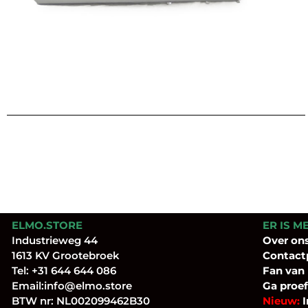
ELMO.STORE
ER IS M
Industrieweg 44
Over
on
1613 KV Grootebroek
Contact
Tel:
+31 644 644 086
Fan
van
Email:
info@elmo.store
Ga proef
BTW nr: NL002099462B30
Nieuw:
I