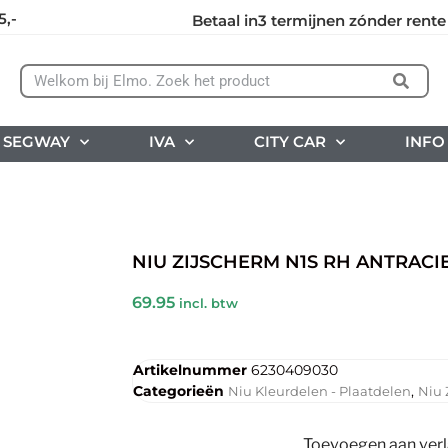
5,-
Betaal in3 termijnen zónder rente
SEGWAY
IVA
CITY CAR
INFO
NIU ZIJSCHERM N1S RH ANTRACI
69.95
incl. btw
Artikelnummer
6230409030
Categorieën
,
Niu Kleurdelen - Plaatdelen
Niu 
Toevoegen aan verla