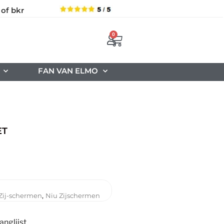
 of bkr
0
FAN VAN ELMO
ET
,
Zij-schermen
Niu Zijschermen
nglijst