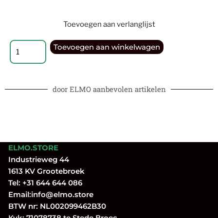
Toevoegen aan verlanglijst
Toevoegen aan winkelwagen
door ELMO aanbevolen artikelen
ELMO.STORE
Industrieweg 44
1613 KV Grootebroek
Tel:
+31 644 644 086
Email:
info@elmo.store
BTW nr: NL002099462B30
Kvk: 71078738 te Stede Broec