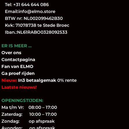
Tel:
+31 644 644 086
Email:
info@elmo.store
BTW nr: NL002099462B30
Kvk: 71078738 te Stede Broec
Iban.:NL61RABO0328092533
ER IS MEER …
Over
ons
Contactpagina
Fan
van ELMO
Ga proef rijden
Nieuw:
In3 betaalgemak
0% rente
Laatste nieuws!
OPENINGSTIJDEN:
Ma t/m Vr: 08:00 – 17:00
Zaterdag: 10:00 – 17:00
Zondag: op afspraak
Avonden: op afspraak