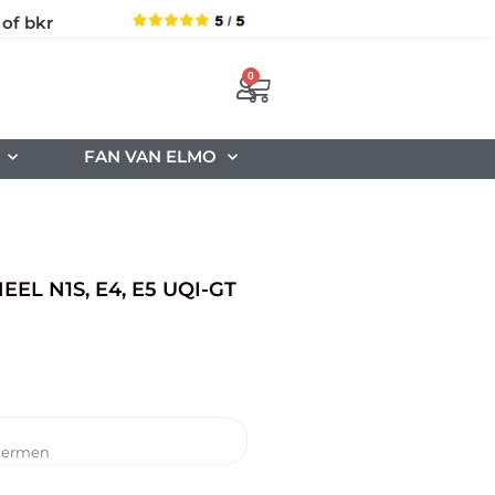
 of bkr
0
FAN VAN ELMO
L N1S, E4, E5 UQI-GT
hermen