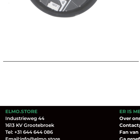
ELMO.STORE
ER IS M
Industrieweg 44
Over
on
1613 KV Grootebroek
Contact
Tel:
+31 644 644 086
Fan
van
Email:
info@elmo.store
Ga proef