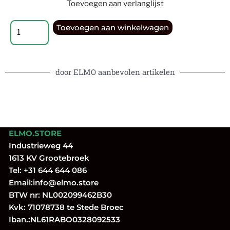
Toevoegen aan verlanglijst
Toevoegen aan winkelwagen
door ELMO aanbevolen artikelen
ELMO.STORE
Industrieweg 44
1613 KV Grootebroek
Tel:
+31 644 644 086
Email:
info@elmo.store
BTW nr: NL002099462B30
Kvk: 71078738 te Stede Broec
Iban.:NL61RABO0328092533