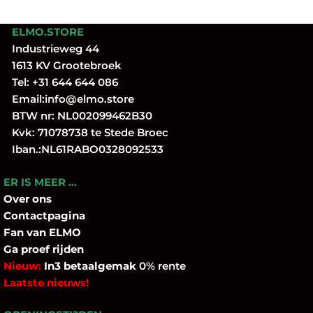
ELMO.STORE
Industrieweg 44
1613 KV Grootebroek
Tel:
+31 644 644 086
Email:
info@elmo.store
BTW nr: NL002099462B30
Kvk: 71078738 te Stede Broec
Iban.:NL61RABO0328092533
ER IS MEER …
Over
ons
Contactpagina
Fan
van ELMO
Ga proef rijden
Nieuw:
In3 betaalgemak
0% rente
Laatste nieuws!