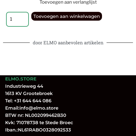
Toevoegen aan verlanglijst
Toevoegen aan winkelwagen
door ELMO aanbevolen artikelen
ELMO.STORE
Industrieweg 44
1613 KV Grootebroek
Tel:
+31 644 644 086
Email:
info@elmo.store
BTW nr: NL002099462B30
Kvk: 71078738 te Stede Broec
Iban.:NL61RABO0328092533