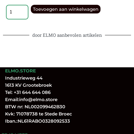
Toevoegen aan winkelwagen
door ELMO aanbevolen artikelen
ELMO.STORE
Industrieweg 44
1613 KV Grootebroek
Tel:
+31 644 644 086
Email:
info@elmo.store
BTW nr: NL002099462B30
Kvk: 71078738 te Stede Broec
Iban.:NL61RABO0328092533