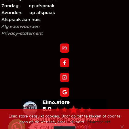
Zondag: op afspraak
Avonden: op afspraak
Afspraak aan huis
Alg.voorwaarden
Privacy-statement
Elmo.store gebruikt cookies. Door op 'ok' te klikken of door te
gaan op de website, gaat u akkoord.
Privacybeleid
💬 chat met Elmo