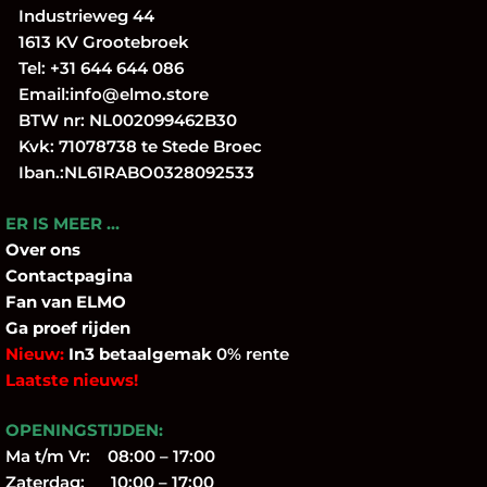
Industrieweg 44
1613 KV Grootebroek
Tel:
+31 644 644 086
Email:
info@elmo.store
BTW nr: NL002099462B30
Kvk: 71078738 te Stede Broec
Iban.:NL61RABO0328092533
ER IS MEER …
Over
ons
Contactpagina
Fan
van ELMO
Ga proef rijden
Nieuw:
In3 betaalgemak
0% rente
Laatste nieuws!
OPENINGSTIJDEN:
Ma t/m Vr: 08:00 – 17:00
Zaterdag: 10:00 – 17:00