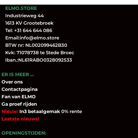
ELMO.STORE
Industrieweg 44
1613 KV Grootebroek
Tel:
+31 644 644 086
Email:
info@elmo.store
BTW nr: NL002099462B30
Kvk: 71078738 te Stede Broec
Iban.:NL61RABO0328092533
ER IS MEER …
Over
ons
Contactpagina
Fan
van ELMO
Ga proef rijden
Nieuw:
In3 betaalgemak
0% rente
Laatste nieuws!
OPENINGSTIJDEN: