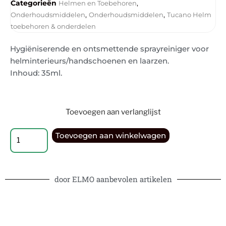
Categorieën
,
Helmen en Toebehoren
,
,
Onderhoudsmiddelen
Onderhoudsmiddelen
Tucano Helm
toebehoren & onderdelen
Hygiëniserende en ontsmettende sprayreiniger voor
helminterieurs/handschoenen en laarzen.
Inhoud: 35ml.
Toevoegen aan verlanglijst
Toevoegen aan winkelwagen
door ELMO aanbevolen artikelen