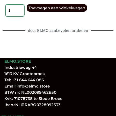
Toevoegen aan winkelwagen
door ELMO aanbevolen artikelen
ELMO.STORE
Industrieweg 44
1613 KV Grootebroek
Tel:
+31 644 644 086
Email:
info@elmo.store
BTW nr: NL002099462B30
Kvk: 71078738 te Stede Broec
Iban.:NL61RABO0328092533