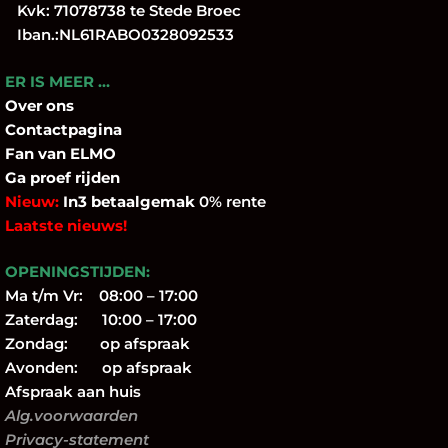
Kvk: 71078738 te Stede Broec
Iban.:NL61RABO0328092533
ER IS MEER …
Over
ons
Contactpagina
Fan
van ELMO
Ga proef rijden
Nieuw:
In3 betaalgemak
0% rente
Laatste nieuws!
OPENINGSTIJDEN:
Ma t/m Vr: 08:00 – 17:00
Zaterdag: 10:00 – 17:00
Zondag: op afspraak
Avonden: op afspraak
Afspraak aan huis
Alg.voorwaarden
Privacy-statement