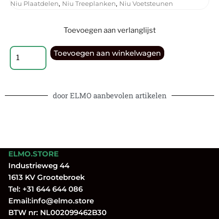
,
,
Niu Plaatdelen
Niu Treeplanken
Niu Voetsteunen
Toevoegen aan verlanglijst
Toevoegen aan winkelwagen
door ELMO aanbevolen artikelen
ELMO.STORE
Industrieweg 44
1613 KV Grootebroek
Tel:
+31 644 644 086
Email:
info@elmo.store
BTW nr: NL002099462B30