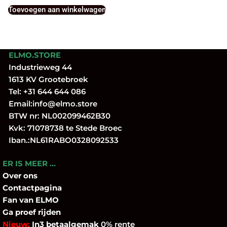
Toevoegen aan winkelwagen
ELMO.STORE
Industrieweg 44
1613 KV Grootebroek
Tel:
+31 644 644 086
Email:
info@elmo.store
BTW nr: NL002099462B30
Kvk: 71078738 te Stede Broec
Iban.:NL61RABO0328092533
ER IS MEER …
Over
ons
Contactpagina
Fan
van ELMO
Ga proef rijden
Nieuw:
In3 betaalgemak
0% rente