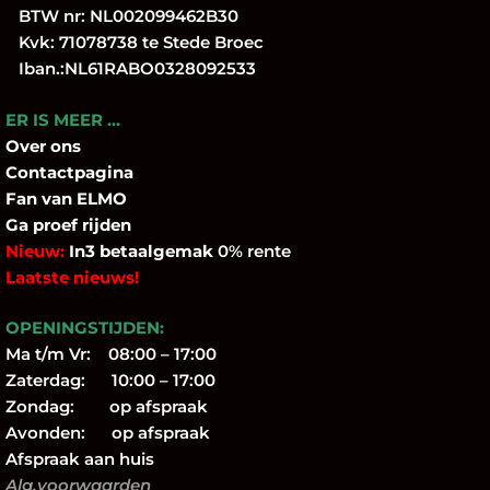
BTW nr: NL002099462B30
Kvk: 71078738 te Stede Broec
Iban.:NL61RABO0328092533
ER IS MEER …
Over
ons
Contactpagina
Fan
van ELMO
Ga proef rijden
Nieuw:
In3 betaalgemak
0% rente
Laatste nieuws!
OPENINGSTIJDEN:
Ma t/m Vr: 08:00 – 17:00
Zaterdag: 10:00 – 17:00
Zondag: op afspraak
Avonden: op afspraak
Afspraak aan huis
Alg.voorwaarden