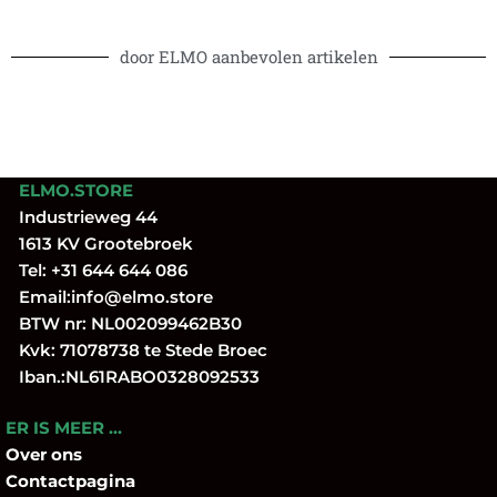
door ELMO aanbevolen artikelen
ELMO.STORE
Industrieweg 44
1613 KV Grootebroek
Tel:
+31 644 644 086
Email:
info@elmo.store
BTW nr: NL002099462B30
Kvk: 71078738 te Stede Broec
Iban.:NL61RABO0328092533
ER IS MEER …
Over
ons
Contactpagina