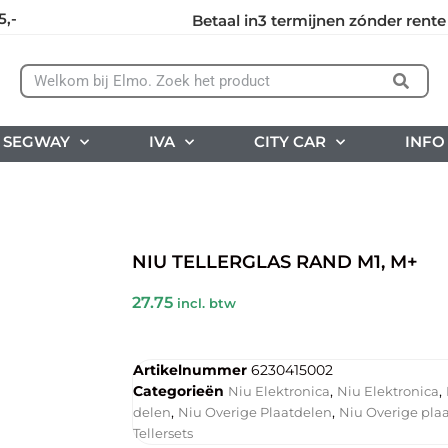
5,-
Betaal in3 termijnen zónder rente
SEGWAY
IVA
CITY CAR
INFO
NIU TELLERGLAS RAND M1, M+
27.75
incl. btw
Artikelnummer
6230415002
Categorieën
,
,
Niu Elektronica
Niu Elektronica
,
,
delen
Niu Overige Plaatdelen
Niu Overige pla
Tellersets