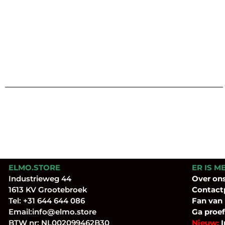
ELMO.STORE
ER IS M
Industrieweg 44
Over
on
1613 KV Grootebroek
Contact
Tel:
+31 644 644 086
Fan
van
Email:
info@elmo.store
Ga proef
BTW nr: NL002099462B30
Nieuw:
I