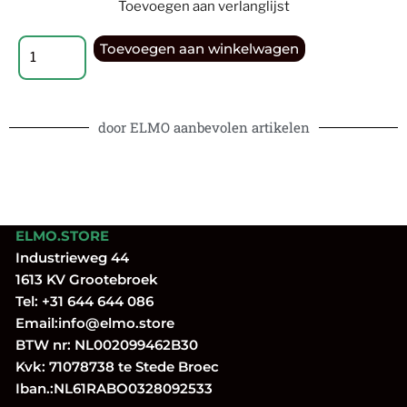
Toevoegen aan verlanglijst
Toevoegen aan winkelwagen
door ELMO aanbevolen artikelen
ELMO.STORE
Industrieweg 44
1613 KV Grootebroek
Tel:
+31 644 644 086
Email:
info@elmo.store
BTW nr: NL002099462B30
Kvk: 71078738 te Stede Broec
Iban.:NL61RABO0328092533