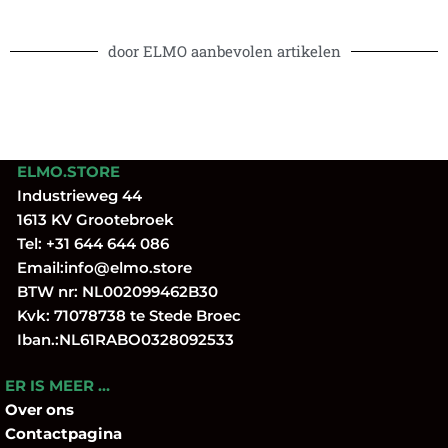
door ELMO aanbevolen artikelen
ELMO.STORE
Industrieweg 44
1613 KV Grootebroek
Tel:
+31 644 644 086
Email:
info@elmo.store
BTW nr: NL002099462B30
Kvk: 71078738 te Stede Broec
Iban.:NL61RABO0328092533
ER IS MEER …
Over
ons
Contactpagina