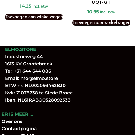
UQI-GT
14.25
incl. btw
10.95
incl. btw
Toevoegen aan winkelwagen
Toevoegen aan winkelwagen
ELMO.STORE
Industrieweg 44
1613 KV Grootebroek
Tel:
+31 644 644 086
Email:
info@elmo.store
BTW nr: NL002099462B30
Kvk: 71078738 te Stede Broec
Iban.:NL61RABO0328092533
ER IS MEER …
Over
ons
Contactpagina