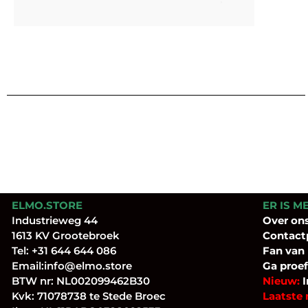
ELMO.STORE
ER IS M
Industrieweg 44
Over
on
1613 KV Grootebroek
Contact
Tel:
+31 644 644 086
Fan
van
Email:
info@elmo.store
Ga proef
BTW nr: NL002099462B30
Nieuw:
I
Kvk: 71078738 te Stede Broec
Laatste 