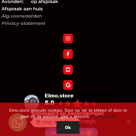
Avonden: op afspraak
Afspraak aan huis
Alg.voorwaarden
Privacy-statement
Elmo.store gebruikt cookies. Door op 'ok' te klikken of door te
gaan op de website, gaat u akkoord.
Privacybeleid
💬 chat met Elmo
Ok
Verzoek tot herroeping bestelling