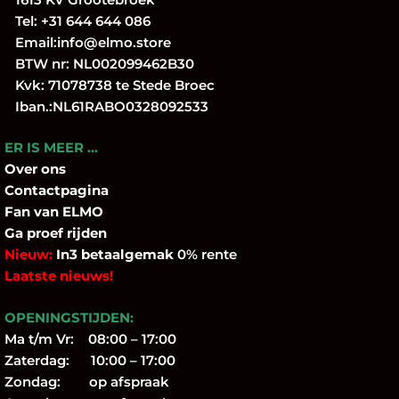
Tel:
+31 644 644 086
Email:
info@elmo.store
BTW nr: NL002099462B30
Kvk: 71078738 te Stede Broec
Iban.:NL61RABO0328092533
ER IS MEER …
Over
ons
Contactpagina
Fan
van ELMO
Ga proef rijden
Nieuw:
In3 betaalgemak
0% rente
Laatste nieuws!
OPENINGSTIJDEN:
Ma t/m Vr: 08:00 – 17:00
Zaterdag: 10:00 – 17:00
Zondag: op afspraak