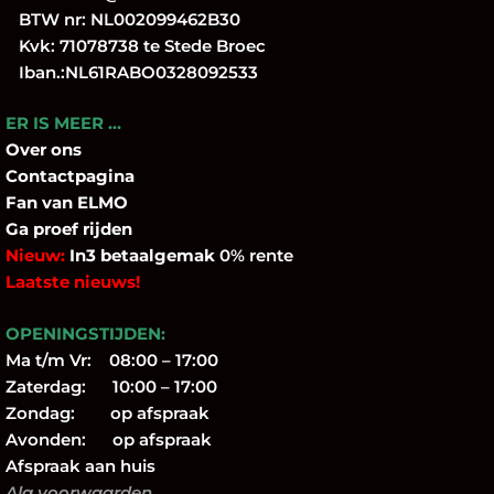
BTW nr: NL002099462B30
Kvk: 71078738 te Stede Broec
Iban.:NL61RABO0328092533
ER IS MEER …
Over
ons
Contactpagina
Fan
van ELMO
Ga proef rijden
Nieuw:
In3 betaalgemak
0% rente
Laatste nieuws!
OPENINGSTIJDEN:
Ma t/m Vr: 08:00 – 17:00
Zaterdag: 10:00 – 17:00
Zondag: op afspraak
Avonden: op afspraak
Afspraak aan huis
Alg.voorwaarden