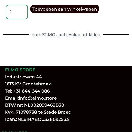
Toevoegen aan winkelwagen
door ELMO aanbevolen artikelen
ELMO.STORE
Industrieweg 44
1613 KV Grootebroek
Tel:
+31 644 644 086
Email:
info@elmo.store
BTW nr: NL002099462B30
Kvk: 71078738 te Stede Broec
Iban.:NL61RABO0328092533