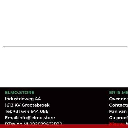
ELMO.STORE
ER IS M
Industrieweg 44
Over
on
1613 KV Grootebroek
Contact
Tel:
+31 644 644 086
Fan
van
Email:
info@elmo.store
Ga proef
BTW nr: NL002099462B30
Nieuw:
I