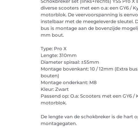
Schokbreker set (links+rechts) YSS Pro X
diverse scooters met een o.a: een GY6 / K
motorblok. De veervoorspanning is eenvo
instelbaar met de meegeleverde sleutel. 
bus is montage aan de bovenzijde mogelij
mm bout.
Type: Pro X
Lengte: 310mm
Diameter spiraal: ±55mm
Montage bovenkant: 10 / 12mm (Extra bu
bouten)
Montage onderkant: M8
Kleur: Zwart
Passend op: O.a: Scooters met een GY6 / 
motorblok.
De lengte van de schokbreker is de hart o
montagegaten.