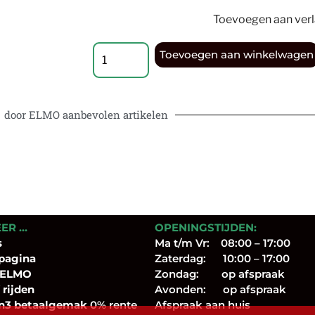
Toevoegen aan verla
Toevoegen aan winkelwagen
door ELMO aanbevolen artikelen
EER …
OPENINGSTIJDEN:
s
Ma t/m Vr: 08:00 – 17:00
pagina
Zaterdag: 10:00 – 17:00
 ELMO
Zondag: op afspraak
 rijden
Avonden: op afspraak
n3 betaalgemak
0% rente
Afspraak aan huis