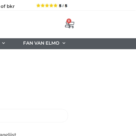
 of bkr
0
FAN VAN ELMO
nglijst