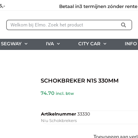
5,-
Betaal in3 termijnen zónder rente
SEGWAY
IVA
CITY CAR
INFO
SCHOKBREKER N1S 330MM
74.70
incl. btw
Artikelnummer
33330
Niu Schokbrekers
Toevoegen aan verla