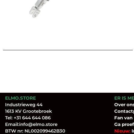
ELMO.STORE
ER IS M
Industrieweg 44
Over
on
1613 KV Grootebroek
Contact
Tel:
+31 644 644 086
Fan
van
Email:
info@elmo.store
Ga proef
BTW nr: NL002099462B30
Nieuw:
I