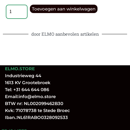
Toevoegen aan winkelwagen
door ELMO aanbevolen artikelen
ELMO.STORE
Industrieweg 44
1613 KV Grootebroek
Tel:
+31 644 644 086
Email:
info@elmo.store
BTW nr: NL002099462B30
Kvk: 71078738 te Stede Broec
Iban.:NL61RABO0328092533