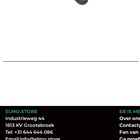
ELMO.STORE
ER IS M
Industrieweg 44
Over
on
1613 KV Grootebroek
Contact
Tel:
+31 644 644 086
Fan
van
Email:
info@elmo.store
Ga proef