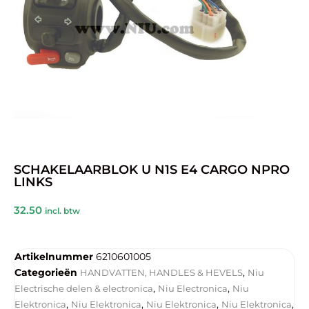
SCHAKELAARBLOK U N1S E4 CARGO NPRO
LINKS
32.50
incl. btw
Artikelnummer
6210601005
Categorieën
,
HANDVATTEN, HANDLES & HEVELS
Niu
,
,
Electrische delen & electronica
Niu Electronica
Niu
,
,
,
,
Elektronica
Niu Elektronica
Niu Elektronica
Niu Elektronica