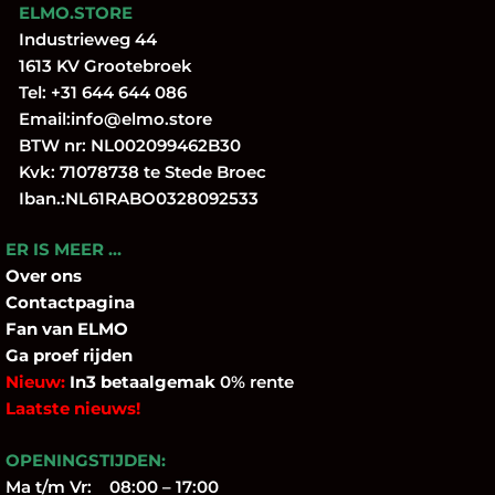
ELMO.STORE
Industrieweg 44
1613 KV Grootebroek
Tel:
+31 644 644 086
Email:
info@elmo.store
BTW nr: NL002099462B30
Kvk: 71078738 te Stede Broec
Iban.:NL61RABO0328092533
ER IS MEER …
Over
ons
Contactpagina
Fan
van ELMO
Ga proef rijden
Nieuw:
In3 betaalgemak
0% rente
Laatste nieuws!
OPENINGSTIJDEN:
Ma t/m Vr: 08:00 – 17:00