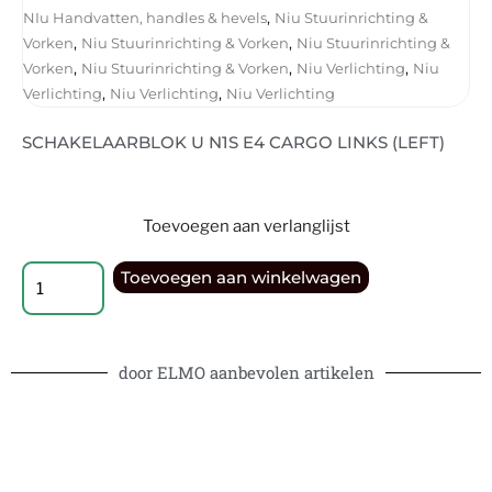
,
NIu Handvatten, handles & hevels
Niu Stuurinrichting &
,
,
Vorken
Niu Stuurinrichting & Vorken
Niu Stuurinrichting &
,
,
,
Vorken
Niu Stuurinrichting & Vorken
Niu Verlichting
Niu
,
,
Verlichting
Niu Verlichting
Niu Verlichting
SCHAKELAARBLOK U N1S E4 CARGO LINKS (LEFT)
Toevoegen aan verlanglijst
Toevoegen aan winkelwagen
door ELMO aanbevolen artikelen