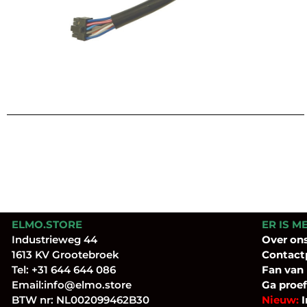
ELMO.STORE
ER IS M
Industrieweg 44
Over
on
1613 KV Grootebroek
Contact
Tel:
+31 644 644 086
Fan
van
Email:
info@elmo.store
Ga proef
BTW nr: NL002099462B30
Nieuw:
I