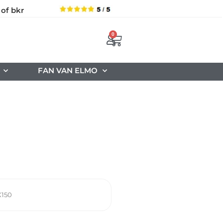
 of bkr
0
FAN VAN ELMO
150