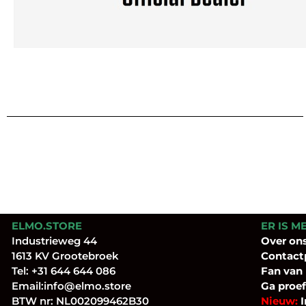
ELMO.STORE
ER IS M
Industrieweg 44
Over
on
1613 KV Grootebroek
Contact
Tel:
+31 644 644 086
Fan
van
Email:
info@elmo.store
Ga proef
BTW nr: NL002099462B30
Nieuw:
I