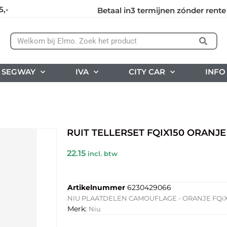
5,-
Betaal in3 termijnen zónder rente
SEGWAY
IVA
CITY CAR
INFO
RUIT TELLERSET FQIX150 ORANJE
22.15
incl. btw
Artikelnummer
6230429066
NIU PLAATDELEN CAMOUFLAGE - ORANJE FQiX
Merk:
Niu