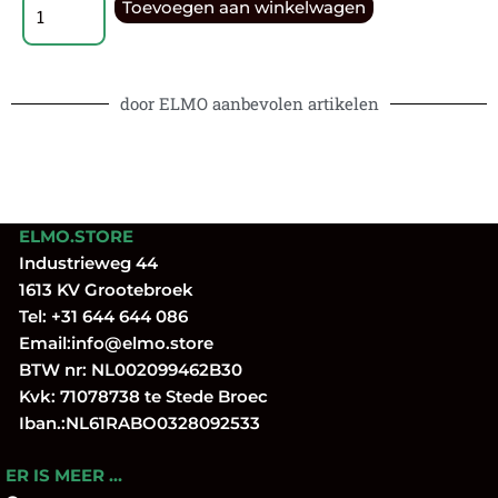
Toevoegen aan winkelwagen
door ELMO aanbevolen artikelen
ELMO.STORE
Industrieweg 44
1613 KV Grootebroek
Tel:
+31 644 644 086
Email:
info@elmo.store
BTW nr: NL002099462B30
Kvk: 71078738 te Stede Broec
Iban.:NL61RABO0328092533
ER IS MEER …