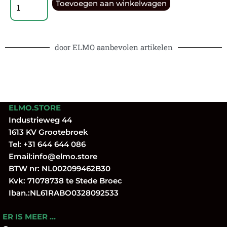
Toevoegen aan winkelwagen
door ELMO aanbevolen artikelen
ELMO.STORE
Industrieweg 44
1613 KV Grootebroek
Tel:
+31 644 644 086
Email:
info@elmo.store
BTW nr: NL002099462B30
Kvk: 71078738 te Stede Broec
Iban.:NL61RABO0328092533
ER IS MEER …